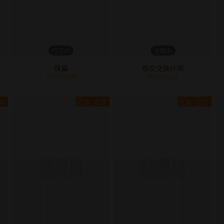
已完结
连载中
傀儡
熟女交换计画
12/01/2024
20小时之前
慾
正妹
恋爱
正妹
恋爱