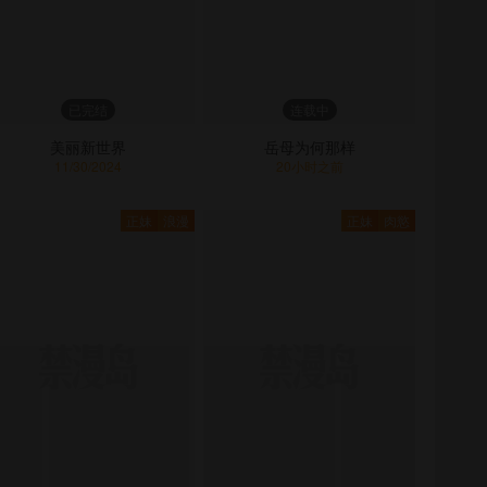
已完结
连载中
美丽新世界
岳母为何那样
11/30/2024
20小时之前
正妹
浪漫
正妹
肉慾