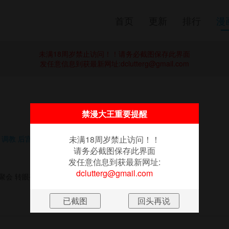
首页
更新
排行
漫
未满18周岁禁止访问！！请务必截图保存此界面
发任意信息到获最新网址:
dclutterg@gmail.com
禁漫大王重要提醒
未满18周岁禁止访问！！
调教
后宫
校园
请务必截图保存此界面
发任意信息到获最新网址:
dclutterg@gmail.com
聚会 转眼变成性爱生存游戏 到底是谁在背后操控这一切?